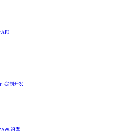
API
pp定制开发
Ai知识库