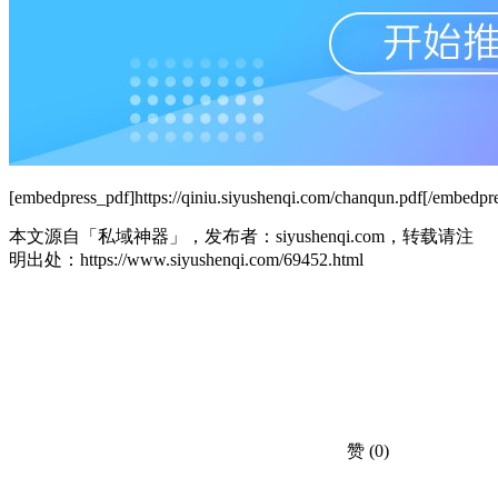
[embedpress_pdf]https://qiniu.siyushenqi.com/chanqun.pdf[/embedpr
本文源自「私域神器」，发布者：siyushenqi.com，转载请注
明出处：
https://www.siyushenqi.com/69452.html
赞
(0)