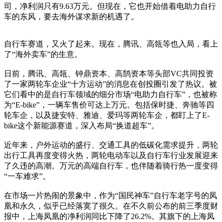
司，净利润只有9.63万元。但现在，它也开始借着电助力自行
车的东风，要去海外谋求新的机遇了。
自行车赛道，又火了起来。现在，腾讯、高瓴等也入局，看上
了“海外卖车”的生意。
日前，腾讯、高瓴、钟鼎资本、高鹄资本等头部VC共同投资
了一家两轮车企业“十方运动”的消息在创投圈引发了热议。被
它们看中的是自行车领域的细分市场“电助力自行车”，也被称
为“E-bike”，一辆车售价可达上万元。包括保时捷、奔驰等四
轮车企，以及捷安特、雅迪、爱玛等两轮车企，都盯上了E-
bike这个新能源赛道，深入布局“换道超车”。
近年来，户外运动的盛行、交通工具的低碳化需求提升，两轮
出行工具再度变得火热，两轮电动车以及自行车行业发展迎来
了久违的高潮。万元的高端自行车，也伴随着骑行热一度变得
“一车难求”。
在市场一片热闹的景象中，作为“国民神车”自行车老字号的凤
凰和永久，似乎已经落寞了很久。在不久前公布的前三季度财
报中，上海凤凰的净利润同比下降了26.2%。其旗下的上海凤