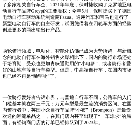
了多家相关自行车企。2021年年底，保时捷收购了克罗地亚电
动自行车品牌Greyp的主要股权；今年5月，保时捷买下了德国
电动自行车驱动系统制造商Fazua。通用汽车和宝马也进行了
新型电动自行车的自主研发，试图凭借着在四轮车方面的经验
创造更多的两出轮出行产品。
两轮骑行领域，电动化、智能化仿佛已成为大势所趋。与新概
念的电动自行车在海外销售火爆相比下，国内的骑行市场还处
于培育期，受众也更加青睐通勤用的“小电驴”，或者骑行者爱
好的山地车等自行车类型。但是，中高端自行车，在国内市场
也已经不再是“稀罕物”了。
一位骑行爱好者告诉市界，与普通自行车不同，公路车的入门
门槛基本就在两三千元；万元车型是最主流的消费区间。在国
内骑行者中，英国小众自行车品牌“小布”（Brompton）是最受
欢迎的潮流单品之一，在其门店内甚至出现了“一车难求”的局
面，有经销商门店的订单已经排队到了2023年。