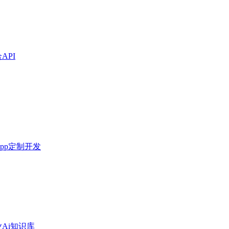
API
pp定制开发
Ai知识库