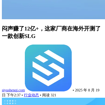
闷声赚了12亿+，这家厂商在海外开测了
一款创新SLG
siyushenqi.com
•
2025 年 8 月 19
日 下午2:37
•
行业动态
•
阅读 321