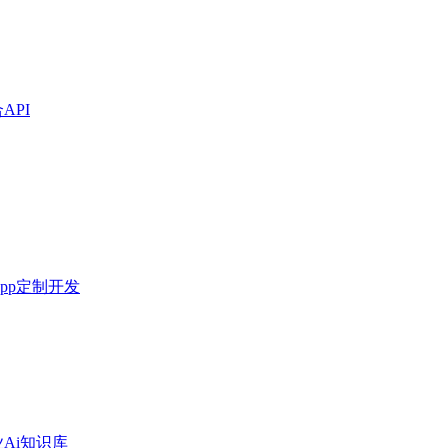
API
pp定制开发
Ai知识库