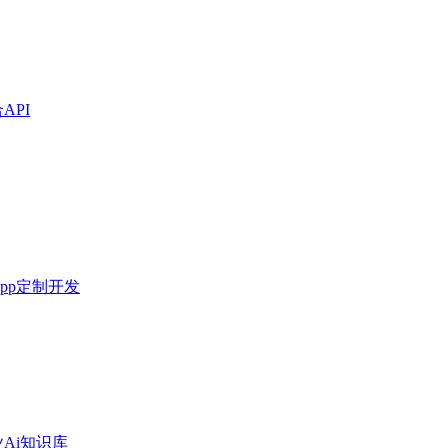
API
pp定制开发
Ai知识库