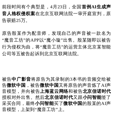
前段时间有个典型是，4月23日，全国
首例AI生成声
音人格权侵权案
在北京互联网法院一审开庭宣判，原
告获赔25万。
原告殷某作为配音师，发现自己的声音被一款名为
“魔音工坊”的APP以“魔小璇”出售。殷某随即以被告
行为侵权为由，将“魔音工坊”的运营主体北京某智能
公司等五被告起诉到北京互联网法院。
被告
中广影音
将原告为其录制的3本书的音频交给被
告
微软中国
，被告
微软中国
又将原告的声音炼了AI声
音模型，并向被告
上海蓝云网络
和被告
北京信诺时代
授权对外出售。然后
北京信诺时代
又跟
小问智能
签了
采买合同，最终
小问智能
买了
微软中国
的
殷某的AI声
音模型，上架到“魔音工坊”上。