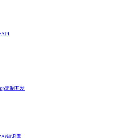
API
pp定制开发
Ai知识库