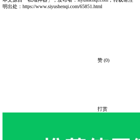
明出处：
https://www.siyushenqi.com/65851.html
赞
(0)
打赏