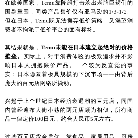
在欧美国家，Temu靠降维打击杀出老牌巨鳄们的
围剿重围，同类产品售价仅有亚马逊的1/3-1/2。
但在日本，Temu既无法摒弃低价策略，又渴望消
费者不拘泥于低价平台的固有标签。
其结果就是，
Temu未能在日本建立起绝对的价格
壁垒。
实际上，对于消费体验的极致追求并不影
响日本人拥抱廉价产品。一个较为反直觉的事
实：日本隐匿着极具规模的下沉市场——由背后
庞大的百元店网络所撬动。
兴起于上个世纪日本经济衰退潮的百元店，同国
内曾经遍布大街小巷的两元店颇为相似，所有商
品一律定价100日元，约合人民币5元左右。
这些百元店货全质优，靠食品、家居用品、厨房