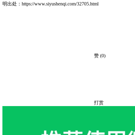
明出处：
https://www.siyushenqi.com/32705.html
赞
(0)
打赏