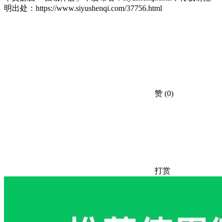
明出处：
https://www.siyushenqi.com/37756.html
赞
(0)
打赏