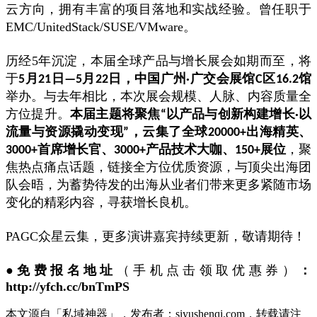
云方向，拥有丰富的项目落地和实战经验。曾任职于
EMC/UnitedStack/SUSE/VMware。
历经5年沉淀，本届全球产品与增长展会如期而至，将
于
5月21日—5月22日，中国广州·广交会展馆C区16.2馆
举办。与去年相比，本次展会规模、人脉、内容质量全
方位提升。
本届主题将聚焦“以产品与创新构建增长·以
流量与资源撬动变现”，云集了全球20000+出海精英、
，聚
3000+首席增长官、3000+产品技术大咖、150+展位
焦热点痛点话题，链接全方位优质资源，与顶尖出海团
队会晤，为蓄势待发的出海从业者们带来更多紧随市场
变化的精彩内容，寻获增长良机。
PAGC众星云集，更多演讲嘉宾持续更新，敬请期待！
●免费报名地址
（手机点击领取优惠券）
：
http://yfch.cc/bnTmPS
本文源自「私域神器」，发布者：siyushenqi.com，转载请注