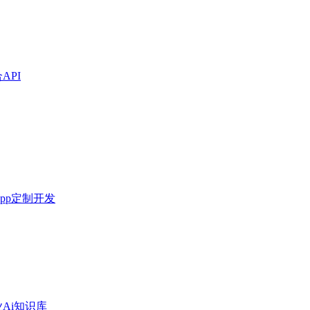
API
pp定制开发
Ai知识库