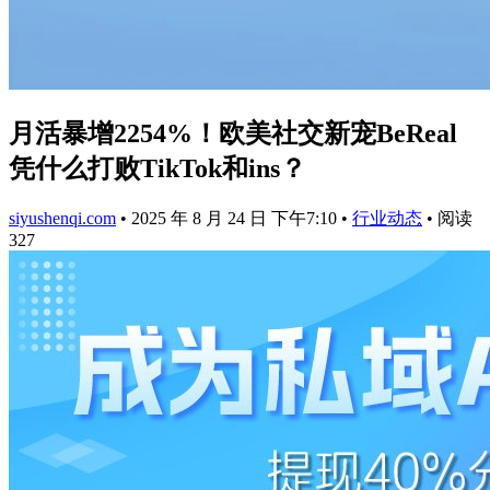
月活暴增2254%！欧美社交新宠BeReal
凭什么打败TikTok和ins？
siyushenqi.com
•
2025 年 8 月 24 日 下午7:10
•
行业动态
•
阅读
327