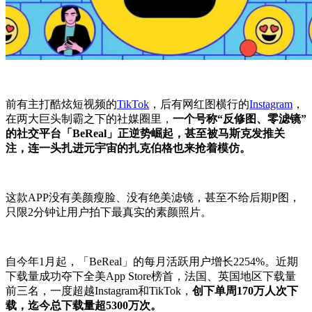
前有主打酷炫短视频的
TikTok
，后有网红图横行的
Instagram
，
在两大巨头制霸之下的社媒圈里，
一个号称“反修图、零滤镜”
的社交平台「BeReal」正逆势崛起，甚至被马斯克发推关
注，连一头扎进元宇宙的扎克伯格也来抢着模仿。
这款APP没有美颜瘦脸、没有绝美滤镜，甚至不给后期P图，
只限2分钟让用户拍下最真实的素颜照片。
自今年1月起，「BeReal」的每月活跃用户增长2254%。近期
下载量成功夺下全美App Store榜首，法国、英国地区下载量
前三名，一度超越Instagram和TikTok，
创下单周170万人次下
载，迄今总下载量超5300万次。