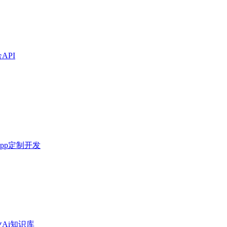
API
pp定制开发
Ai知识库